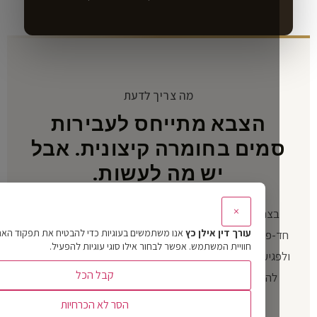
מה צריך לדעת
הצבא מתייחס לעבירות
מים בחומרה קיצונית. אבל
יש מה לעשות.
×
בצה״ל, עבירות סמים נחשבות לחמורות ביותר. גם שימוש
עורך דין אילן כץ
אנו משתמשים בעוגיות כדי להבטיח את תפקוד האתר ולשפר 
-פעמי בקנאביס יכול להוביל למאסר בפועל, לרישום פלילי
חוויית המשתמש. אפשר לבחור אילו סוגי עוגיות להפעיל.
גיעה קשה בעתיד האזרחי. חיילים רבים נכנסים לחקירה בלי
קבל הכל
להבין את ההשלכות, מודים בכל דבר ומגלים מאוחר מדי
שהעונש הרבה יותר כבד ממה שציפו.
הסר לא הכרחיות